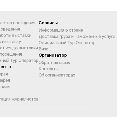
ества посещения
Сервисы
роведения
Информация о стране
аботы выставки
Доставка груза и Таможенные услуги
ь выставку
Официальный Тур Оператор
аться до выставки
Виза
 посещения
Организатор
ьный Тур Оператор
Обратная связь
центр
Kонтакты
ерея
Об организаторах
лерея
елизы
тация журналистов