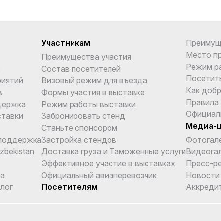
Участникам
Преимущ
Место п
Преимущества участия
Режим р
и
Состав посетителей
Посетит
риятий
Визовый режим для въезда
Как добр
в
Формы участия в выставке
Правила
держка
Режим работы выставки
Официал
ставки
Забронировать стенд
Медиа-
Станьте спонсором
поддержка
Застройка стендов
Фотогал
Uzbekistan
Доставка груза и Таможенные услуги
Видеога
Эффективное участие в выставках
Пресс-р
ма
Официальный авиаперевозчик
Новости
лог
Посетителям
Аккреди