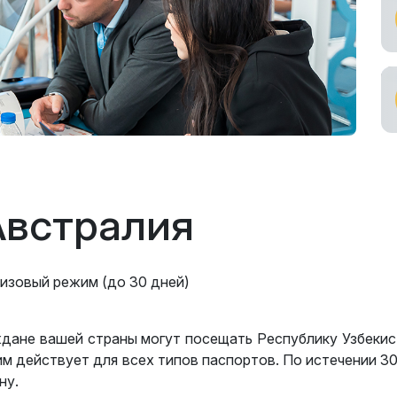
ные услуги
ное участие в
ах
ьный
возчик
Австралия
изовый режим (до 30 дней)
дане вашей страны могут посещать Республику Узбекис
м действует для всех типов паспортов. По истечении 3
ну.