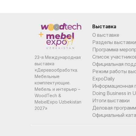
Багамы
Бангладеш
Выставка
Барбадос
О выставке
Бахрейн
Разделы выставк
Программа мероп
Беларусь
Список участнико
23-я Международная
Официальная под
выставка
Белиз
«Деревообработка.
Режим работы вы
Мебельные
Бельгия
ExpoDaily
комплектующие.
Информационная 
Мебель и интерьер –
Бенин
Doing Business in 
WoodTech &
Итоги выставки
MebelExpo Uzbekistan
Болгария
Деловая програм
2027»
Боливия
Официальный ката
Бонайре