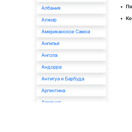
По
Албания
Ко
Алжир
Американское Самоа
Ангилья
Ангола
Андорра
Антигуа и Барбуда
Аргентина
Армения
Аруба
Афганистан