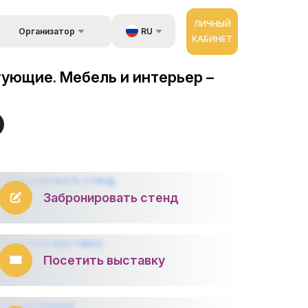
ЛИЧНЫЙ
RU
Организатор
КАБИНЕТ
Обратная связь
UZ
стране
ующие. Мебель и интерьер –
Kонтакты
EN
 и
луги
Об организаторах
ZH
ур
Забронировать стенд
Посетить выставку