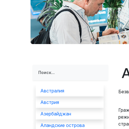
Таможен
Итоги выставки
Эффектив
выставк
Деловая программа
Официал
Официальный каталог
авиапере
Австралия
Безв
Австрия
Граж
Азербайджан
режи
стра
Аландские острова