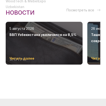
WoodTech & MebelExpo
Uzbekistan
Посмотреть все
НОВОСТИ
5 августа 2026
28 июля
ВВП Узбекистана увеличился на 8,5%
Ташкент
соврем
Читать далее
Читать 