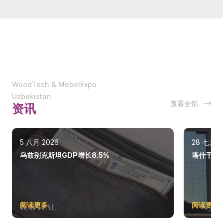
WoodTech & MebelExpo
Uzbekistan
查看全部
资讯
5 八月 2026
28 七月 2
乌兹别克斯坦GDP增长8.5%
塔什干巩
阅读更多
阅读更多