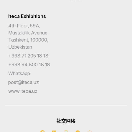
Iteca Exhibitions
4th Floor, 59A,
Mustakillik Avenue,
Tashkent, 100000,
Uzbekistan
+998 71 205 18 18
+998 94 800 18 18
Whatsapp
post@iteca.uz
www.iteca.uz
社交网络