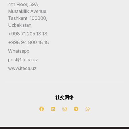
4th Floor, 59A,
Mustakillik Avenue,
Tashkent, 100000,
Uzbekistan
+998 71 205 18 18
+998 94 800 18 18
Whatsapp
post@iteca.uz
www.iteca.uz
社交网络