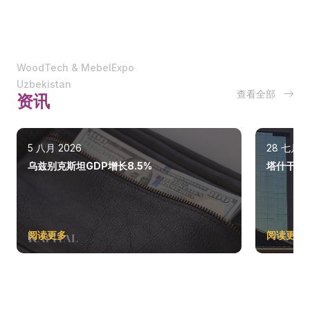
WoodTech & MebelExpo
Uzbekistan
查看全部
资讯
5 八月 2026
28 七月 2
乌兹别克斯坦GDP增长8.5%
塔什干巩
阅读更多
阅读更多