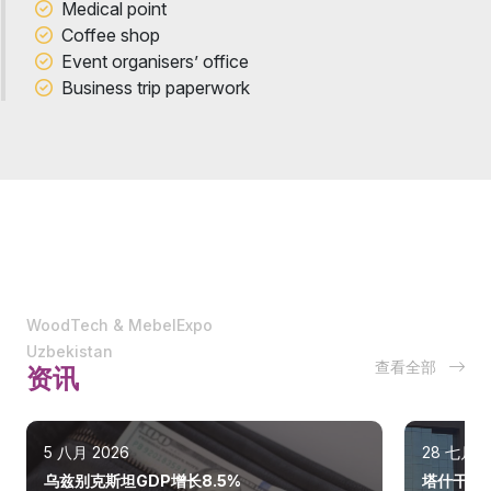
Medical point
Coffee shop
Event organisers’ office
Business trip paperwork
WoodTech & MebelExpo
Uzbekistan
查看全部
资讯
5 八月 2026
28 七月 2
乌兹别克斯坦GDP增长8.5%
塔什干巩