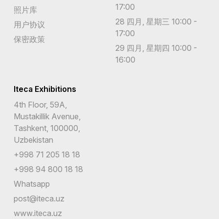
17:00
照片库
28 四月, 星期三 10:00 -
用户协议
17:00
保密政策
29 四月, 星期四 10:00 -
16:00
Iteca Exhibitions
4th Floor, 59A,
Mustakillik Avenue,
Tashkent, 100000,
Uzbekistan
+998 71 205 18 18
+998 94 800 18 18
Whatsapp
post@iteca.uz
www.iteca.uz