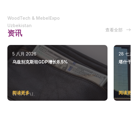
WoodTech & MebelExpo
Uzbekistan
查看全部
资讯
5 八月 2026
28 七月 2
乌兹别克斯坦GDP增长8.5%
塔什干巩
阅读更多
阅读更多