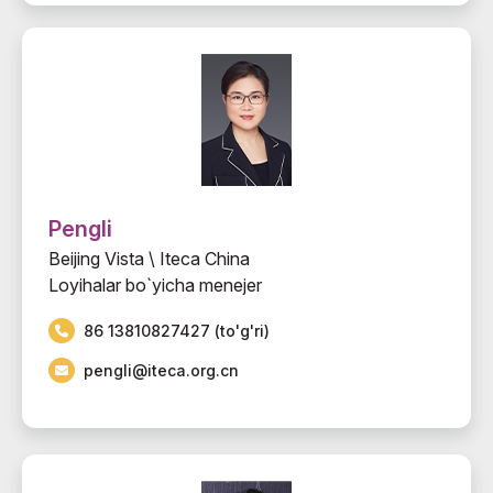
Pengli
Beijing Vista \ Iteca China
Loyihalar bo`yicha menejer
86 13810827427 (to'g'ri)
pengli@iteca.org.cn