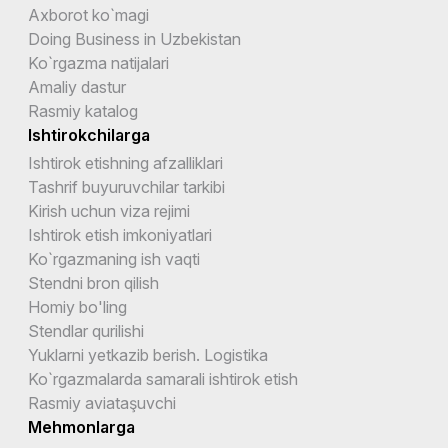
Axborot ko`magi
Doing Business in Uzbekistan
Ko`rgazma natijalari
Amaliy dastur
Rasmiy katalog
Ishtirokchilarga
Ishtirok etishning afzalliklari
Tashrif buyuruvchilar tarkibi
Kirish uchun viza rejimi
Ishtirok etish imkoniyatlari
Ko`rgazmaning ish vaqti
Stendni bron qilish
Homiy bo'ling
Stendlar qurilishi
Yuklarni yetkazib berish. Logistika
Ko`rgazmalarda samarali ishtirok etish
Rasmiy aviataşuvchi
Mehmonlarga