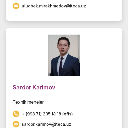
ulugbek.mirakhmedov@iteca.uz
Sardor Karimov
Texnik menejer
+ (998 71) 205 18 18 (ofis)
sardor.karimov@iteca.uz