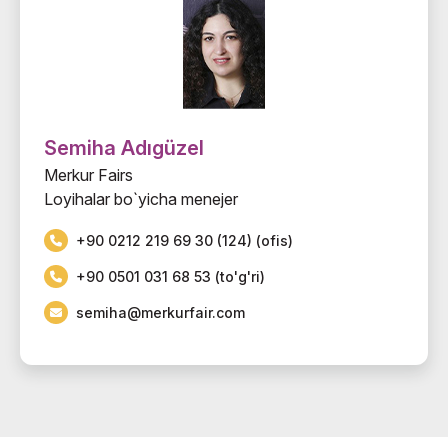
Semiha Adıgüzel
Merkur Fairs
Loyihalar bo`yicha menejer
+90 0212 219 69 30 (124) (ofis)
+90 0501 031 68 53 (to'g'ri)
semiha@merkurfair.com