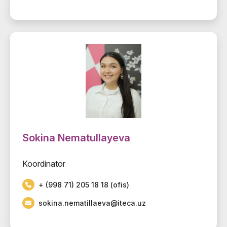
Sokina Nematullayeva
Koordinator
+ (998 71) 205 18 18 (ofis)
sokina.nematillaeva@iteca.uz