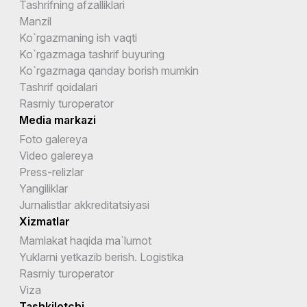
Tashrifning afzalliklari
Manzil
Ko`rgazmaning ish vaqti
Ko`rgazmaga tashrif buyuring
Ko`rgazmaga qanday borish mumkin
Tashrif qoidalari
Rasmiy turoperator
Media markazi
Foto galereya
Video galereya
Press-relizlar
Yangiliklar
Jurnalistlar akkreditatsiyasi
Xizmatlar
Mamlakat haqida ma`lumot
Yuklarni yetkazib berish. Logistika
Rasmiy turoperator
Viza
Tashkilotchi