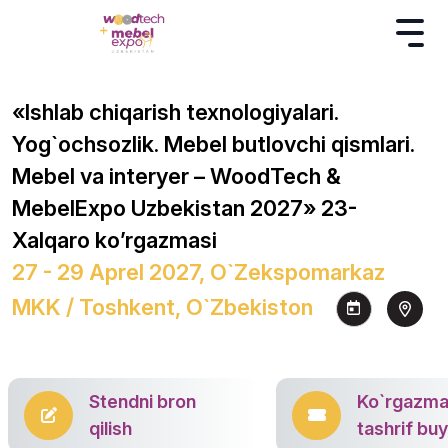
«Ishlab chiqarish texnologiyalari.
Yog`ochsozlik. Mebel butlovchi qismlari.
Mebel va interyer – WoodTech &
MebelExpo Uzbekistan 2027» 23-
Xalqaro ko’rgazmasi
27 - 29 Aprel 2027, O`zekspomarkaz
MKK / Toshkent, O`zbekiston
Stendni bron
Ko`rgazm
qilish
tashrif bu