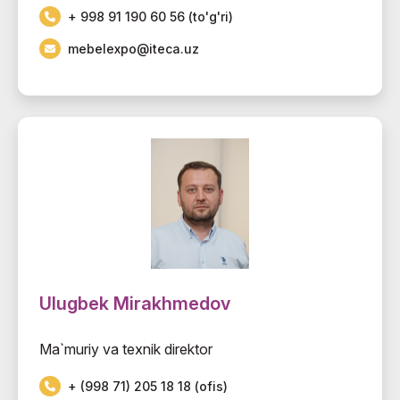
+ 998 91 190 60 56 (to'g'ri)
mebelexpo@iteca.uz
Ulugbek Mirakhmedov
Ma`muriy va texnik direktor
+ (998 71) 205 18 18 (ofis)