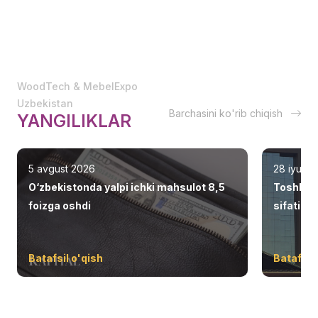
WoodTech & MebelExpo
Uzbekistan
Barchasini ko'rib chiqish
YANGILIKLAR
5 avgust 2026
28 iyul 2
O‘zbekistonda yalpi ichki mahsulot 8,5
Toshken
foizga oshdi
sifatid
Batafsil o'qish
Batafsil 