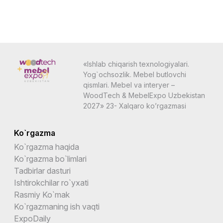
«Ishlab chiqarish texnologiyalari.
Yog`ochsozlik. Mebel butlovchi
qismlari. Mebel va interyer –
WoodTech & MebelExpo Uzbekistan
2027» 23- Xalqaro ko’rgazmasi
Ko`rgazma
Ko`rgazma haqida
Ko`rgazma bo`limlari
Tadbirlar dasturi
Ishtirokchilar ro`yxati
Rasmiy Ko`mak
Ko`rgazmaning ish vaqti
ExpoDaily