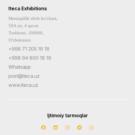
Iteca Exhibitions
Mustaqillik shoh ko'chasi,
59A uy, 4 qavat
Toshkent, 100000,
O'zbekiston
+998 71 205 18 18
+998 94 800 18 18
Whatsapp
post@iteca.uz
www.iteca.uz
Ijtimoiy tarmoqlar