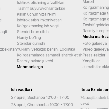
Manzil
Ishtirok etishning afzalliklari
Ko`rgazmaning 
i
Tashrif buyuruvchilar tarkibi
Ko`rgazmaga ta
Kirish uchun viza rejimi
Ko`rgazmaga q
i
Ishtirok etish imkoniyatlari
Tashrif qoidalar
Ko`rgazmaning ish vaqti
Rasmiy turoper
aqti
Stendni bron qilish
Media markaz
Homiy bo'ling
Stendlar qurilishi
Foto galereya
Uzbekistan
Yuklarni yetkazib berish. Logistika
Video galereya
Ko`rgazmalarda samarali ishtirok etish
Press-relizlar
Rasmiy aviataşuvchi
Yangiliklar
Mehmonlarga
Jurnalistlar akk
Ish vaqtlari
Iteca Exhibitio
27 aprel, Seshanba 10:00 - 17:00
Mustaqillik shoh k
qavat
28 aprel, Chorshanba 10:00 - 17:00