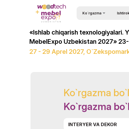
Ko`rgazma
Ishtiro
Ishtirok e
Ko`rgazma haqida
«Ishlab chiqarish texnologiyalari.
Tashrif b
Ko`rgazma bo`limlari
MebelExpo Uzbekistan 2027» 23- 
Kirish uc
Tadbirlar dasturi
27 - 29 Aprel 2027, O`zekspomar
Ishtirok e
Ishtirokchilar ro`yxati
Ko`rgazm
Rasmiy Ko`mak
Stendni b
Ko`rgazmaning ish vaqti
Ko`rgazma bo`l
Homiy bo
ExpoDaily
Stendlar q
Axborot ko`magi
Ko`rgazma bo`l
Yuklarni 
Doing Business in
Logistika
Uzbekistan
INTERYER VA DEKOR