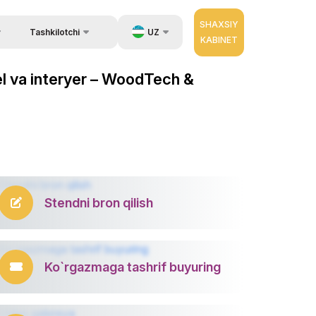
SHAXSIY
UZ
Tashkilotchi
KABINET
Qayta aloqa
ida ma`lumot
EN
bel va interyer – WoodTech &
Aloqa
zib berish.
RU
Tashkilotchilar haqida
ZH
erator
Stendni bron qilish
Ko`rgazmaga tashrif buyuring