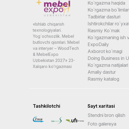
Ko`rgazma haqida
Ko`rgazma bo`limlar
Tadbirlar dasturi
Ishtirokchilar ro`yxat
«Ishlab chiqarish
Rasmiy Ko`mak
texnologiyalari.
Yog`ochsozlik. Mebel
Ko`rgazmaning ish v
butlovchi qismlari. Mebel
ExpoDaily
va interyer – WoodTech
Axborot ko`magi
& MebelExpo
Doing Business in 
Uzbekistan 2027» 23-
Ko`rgazma natijalari
Xalqaro ko’rgazmasi
Amaliy dastur
Rasmiy katalog
Tashkilotchi
Sayt xaritasi
Stendni bron qilish
Foto galereya