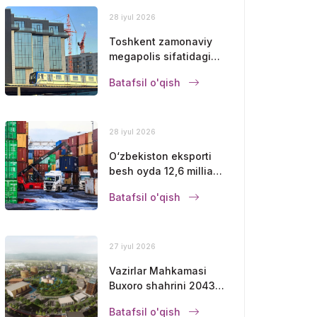
28 iyul 2026
Toshkent zamonaviy
megapolis sifatidagi
mavqeini
Batafsil o'qish
mustahkamlamoqda
28 iyul 2026
O‘zbekiston eksporti
besh oyda 12,6 milliard
dollarga yetdi
Batafsil o'qish
27 iyul 2026
Vazirlar Mahkamasi
Buxoro shahrini 2043-
yilgacha
Batafsil o'qish
rivojlantirishning bosh