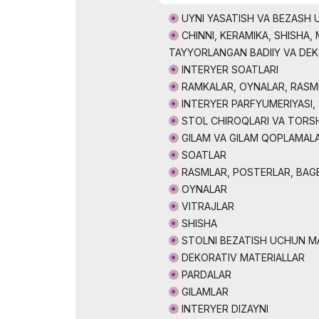
Ko`rgazm
Ko`rgazma natijalari
ishtirok e
UYNI YASATISH VA BEZASH
Amaliy dastur
CHINNI, KERAMIKA, SHISHA,
Rasmiy a
TAYYORLANGAN BADIIY VA DE
Rasmiy katalog
INTERYER SOATLARI
RAMKALAR, OYNALAR, RASM
INTERYER PARFYUMERIYASI,
STOL CHIROQLARI VA TORS
GILAM VA GILAM QOPLAMALA
SOATLAR
RASMLAR, POSTERLAR, BAG
OYNALAR
VITRAJLAR
SHISHA
STOLNI BEZATISH UCHUN 
DEKORATIV MATERIALLAR
PARDALAR
GILAMLAR
INTERYER DIZAYNI