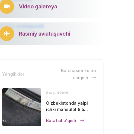
Video galereya
Rasmiy aviataşuvchi
Barchasini ko'rib
Yangiliklar
chiqish
5 avgust 2026
O‘zbekistonda yalpi
ichki mahsulot 8,5
foizga oshdi
Batafsil o'qish