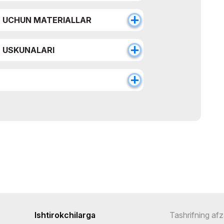
H UCHUN MATERIALLAR
H USKUNALARI
Ishtirokchilarga
Tashrifning afza