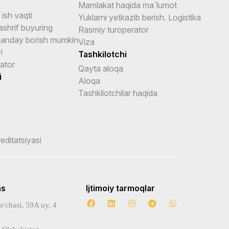
Mamlakat haqida ma`lumot
ish vaqti
Yuklarni yetkazib berish. Logistika
shrif buyuring
Rasmiy turoperator
anday borish mumkin
Viza
i
Tashkilotchi
ator
Qayta aloqa
i
Aloqa
Tashkilotchilar haqida
reditatsiyasi
ns
Ijtimoiy tarmoqlar
o'chasi, 59A uy, 4