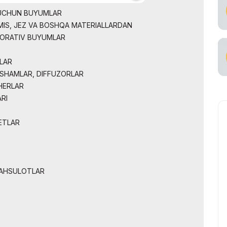
alarda samarali
tish
 UCHUN BUYUMLAR
 MIS, JEZ VA BOSHQA MATERIALLARDAN
viataşuvchi
KORATIV BUYUMLAR
LAR
 SHAMLAR, DIFFUZORLAR
HERLAR
RI
ETLAR
MAHSULOTLAR