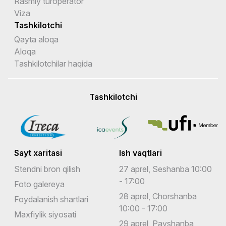
Rasmiy turoperator
Viza
Tashkilotchi
Qayta aloqa
Aloqa
Tashkilotchilar haqida
Tashkilotchi
Sayt xaritasi
Ish vaqtlari
Stendni bron qilish
27 aprel, Seshanba 10:00
- 17:00
Foto galereya
28 aprel, Chorshanba
Foydalanish shartlari
10:00 - 17:00
Maxfiylik siyosati
29 aprel, Payshanba