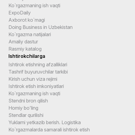
Ko`rgazmaning ish vaqti
ExpoDaily
Axborot ko`magi
Doing Business in Uzbekistan
Ko`rgazma natijalari
Amaliy dastur
Rasmiy katalog
Ishtirokchilarga
Ishtirok etishning afzalliklari
Tashrif buyuruvchilar tarkibi
Kirish uchun viza rejimi
Ishtirok etish imkoniyatlari
Ko`rgazmaning ish vaqti
Stendni bron qilish
Homiy bo'ling
Stendlar qurilishi
Yuklarni yetkazib berish. Logistika
Ko`rgazmalarda samarali ishtirok etish