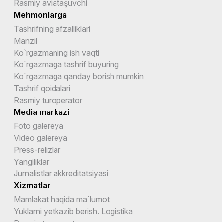
Rasmiy aviataşuvchi
Mehmonlarga
Tashrifning afzalliklari
Manzil
Ko`rgazmaning ish vaqti
Ko`rgazmaga tashrif buyuring
Ko`rgazmaga qanday borish mumkin
Tashrif qoidalari
Rasmiy turoperator
Media markazi
Foto galereya
Video galereya
Press-relizlar
Yangiliklar
Jurnalistlar akkreditatsiyasi
Xizmatlar
Mamlakat haqida ma`lumot
Yuklarni yetkazib berish. Logistika