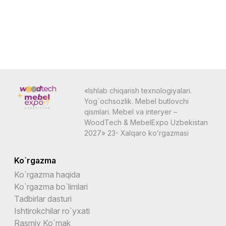
«Ishlab chiqarish texnologiyalari.
Yog`ochsozlik. Mebel butlovchi
qismlari. Mebel va interyer –
WoodTech & MebelExpo Uzbekistan
2027» 23- Xalqaro ko’rgazmasi
Ko`rgazma
Ko`rgazma haqida
Ko`rgazma bo`limlari
Tadbirlar dasturi
Ishtirokchilar ro`yxati
Rasmiy Ko`mak