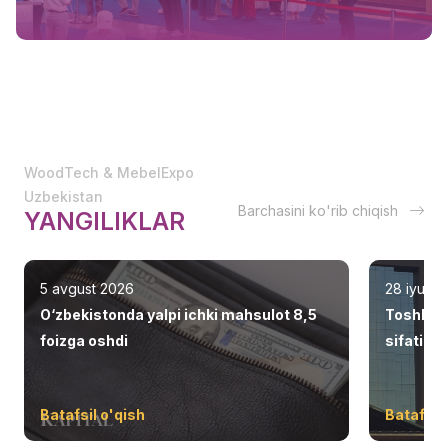
WoodTech & MebelExpo
Uzbekistan
Barchasini ko'rib chiqish
YANGILIKLAR
5 avgust 2026
28 iyul 2
O‘zbekistonda yalpi ichki mahsulot 8,5
Toshken
foizga oshdi
sifatid
Batafsil o'qish
Batafsil 