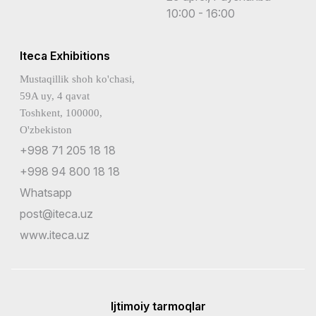
10:00 - 16:00
Iteca Exhibitions
Mustaqillik shoh ko'chasi,
59A uy, 4 qavat
Toshkent, 100000,
O'zbekiston
+998 71 205 18 18
+998 94 800 18 18
Whatsapp
post@iteca.uz
www.iteca.uz
Ijtimoiy tarmoqlar