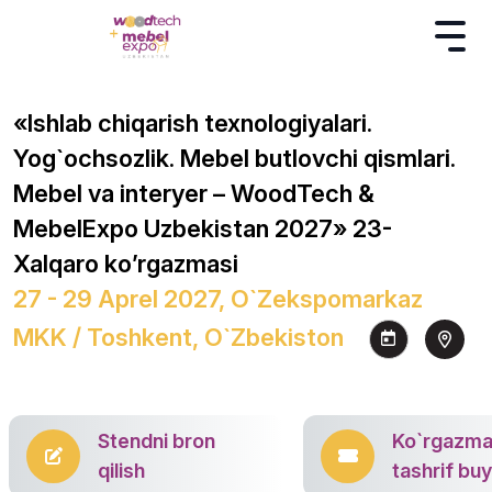
«Ishlab chiqarish texnologiyalari.
Yog`ochsozlik. Mebel butlovchi qismlari.
Mebel va interyer – WoodTech &
MebelExpo Uzbekistan 2027» 23-
Xalqaro ko’rgazmasi
27 - 29 Aprel 2027, O`zekspomarkaz
MKK / Toshkent, O`zbekiston
Stendni bron
Ko`rgazm
qilish
tashrif bu