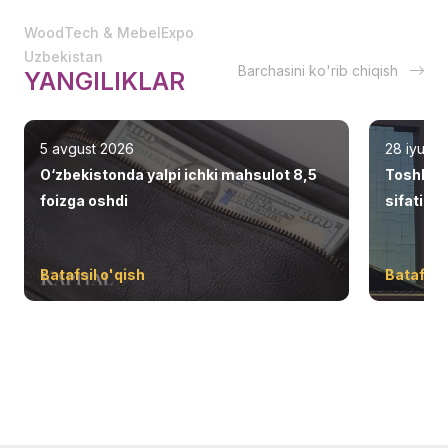
WoodTech & MebelExpo
Uzbekistan
Barchasini ko'rib chiqish
YANGILIKLAR
5 avgust 2026
28 iyul 2
O‘zbekistonda yalpi ichki mahsulot 8,5
Toshken
foizga oshdi
sifatid
Batafsil o'qish
Batafsil 