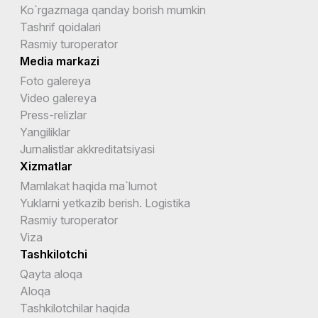
Ko`rgazmaga qanday borish mumkin
Tashrif qoidalari
Rasmiy turoperator
Media markazi
Foto galereya
Video galereya
Press-relizlar
Yangiliklar
Jurnalistlar akkreditatsiyasi
Xizmatlar
Mamlakat haqida ma`lumot
Yuklarni yetkazib berish. Logistika
Rasmiy turoperator
Viza
Tashkilotchi
Qayta aloqa
Aloqa
Tashkilotchilar haqida