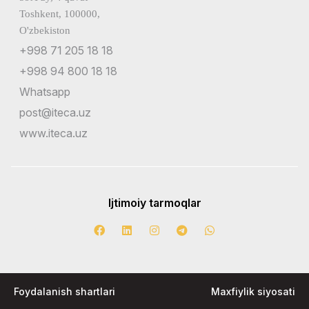
Toshkent, 100000,
O'zbekiston
+998 71 205 18 18
+998 94 800 18 18
Whatsapp
post@iteca.uz
www.iteca.uz
Ijtimoiy tarmoqlar
Foydalanish shartlari
Maxfiylik siyosati