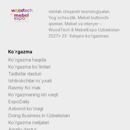
«Ishlab chiqarish texnologiyalari.
Yog`ochsozlik. Mebel butlovchi
qismlari. Mebel va interyer –
WoodTech & MebelExpo Uzbekistan
2027» 23- Xalqaro ko’rgazmasi
Ko`rgazma
Ko`rgazma haqida
Ko`rgazma bo`limlari
Tadbirlar dasturi
Ishtirokchilar ro`yxati
Rasmiy Ko`mak
Ko`rgazmaning ish vaqti
ExpoDaily
Axborot ko`magi
Doing Business in Uzbekistan
Ko`rgazma natijalari
Amaliy dastur