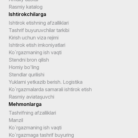
Rasmiy katalog
Ishtirokchilarga
Ishtirok etishning afzalliklari
Tashrif buyuruvchilar tarkibi
Kirish uchun viza rejimi
Ishtirok etish imkoniyatlari
Ko`rgazmaning ish vaqti
Stendni bron qilish
Homiy bo'ling
Stendlar qurilishi
Yuklarni yetkazib berish. Logistika
Ko`rgazmalarda samarali ishtirok etish
Rasmiy aviataşuvchi
Mehmonlarga
Tashrifning afzalliklari
Manzil
Ko`rgazmaning ish vaqti
Ko`rgazmaga tashrif buyuring