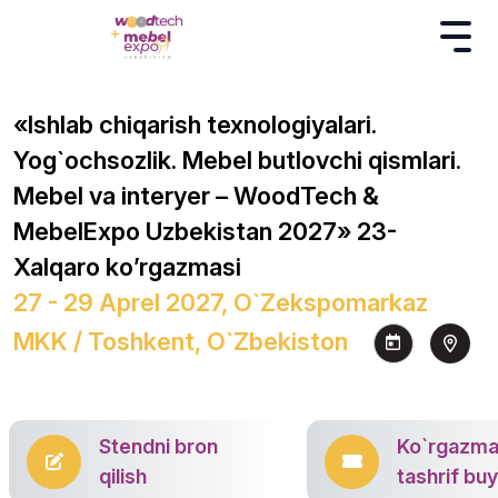
«Ishlab chiqarish texnologiyalari.
Yog`ochsozlik. Mebel butlovchi qismlari.
Mebel va interyer – WoodTech &
MebelExpo Uzbekistan 2027» 23-
Xalqaro ko’rgazmasi
27 - 29 Aprel 2027, O`zekspomarkaz
MKK / Toshkent, O`zbekiston
Stendni bron
Ko`rgazm
qilish
tashrif bu