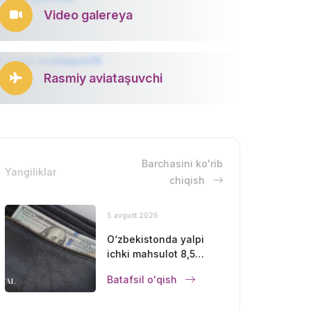
Video galereya
Rasmiy aviataşuvchi
Barchasini ko'rib
Yangiliklar
chiqish
5 avgust 2026
O‘zbekistonda yalpi
ichki mahsulot 8,5
foizga oshdi
Batafsil o'qish