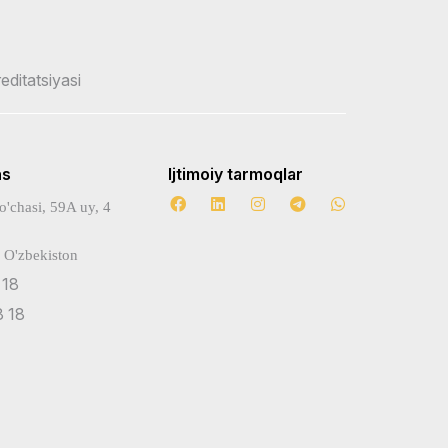
reditatsiyasi
ns
Ijtimoiy tarmoqlar
o'chasi, 59A uy, 4
 O'zbekiston
 18
 18