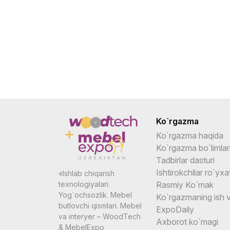
Ko`rgazma
Ko`rgazma haqida
Ko`rgazma bo`limlar
Tadbirlar dasturi
Ishtirokchilar ro`yxat
«Ishlab chiqarish
Rasmiy Ko`mak
texnologiyalari.
Yog`ochsozlik. Mebel
Ko`rgazmaning ish v
butlovchi qismlari. Mebel
ExpoDaily
va interyer – WoodTech
Axborot ko`magi
& MebelExpo