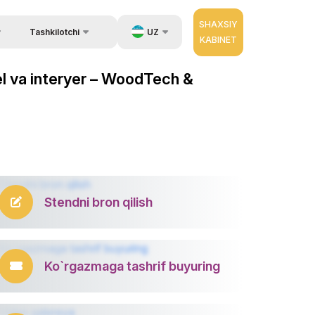
SHAXSIY
UZ
Tashkilotchi
KABINET
Qayta aloqa
ida ma`lumot
EN
bel va interyer – WoodTech &
Aloqa
zib berish.
RU
Tashkilotchilar haqida
ZH
erator
Stendni bron qilish
Ko`rgazmaga tashrif buyuring