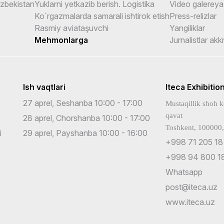
Uzbekistan
Yuklarni yetkazib berish. Logistika
Video galereya
Ko`rgazmalarda samarali ishtirok etish
Press-relizlar
Rasmiy aviataşuvchi
Yangiliklar
Mehmonlarga
Jurnalistlar akk
Ish vaqtlari
Iteca Exhibitio
27 aprel, Seshanba 10:00 - 17:00
Mustaqillik shoh k
qavat
28 aprel, Chorshanba 10:00 - 17:00
Toshkent, 100000,
i
29 aprel, Payshanba 10:00 - 16:00
+998 71 205 18
+998 94 800 18
Whatsapp
post@iteca.uz
www.iteca.uz