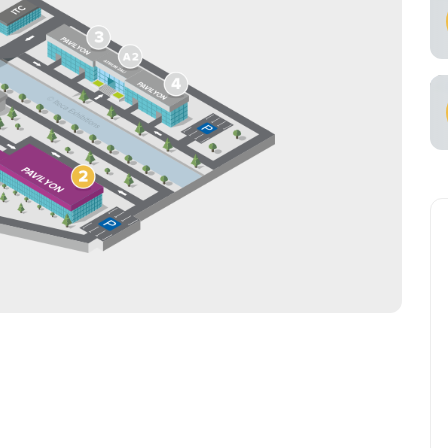
alarda samarali
tish
viataşuvchi