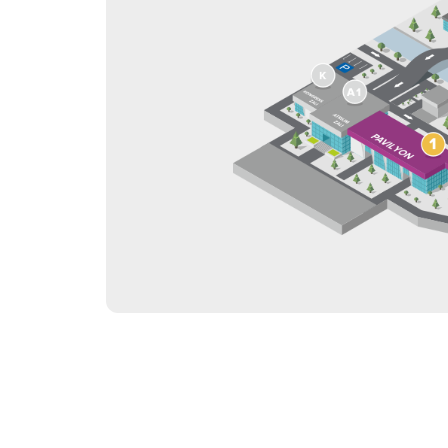
Ko`rgazm
Ko`rgazma natijalari
ishtirok e
Amaliy dastur
Rasmiy a
Rasmiy katalog