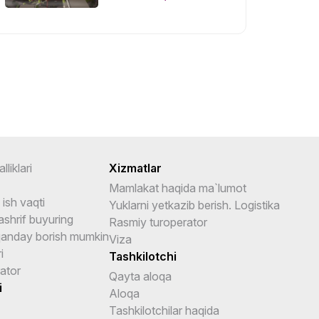
rejasini tasdiqladi
lliklari
Xizmatlar
Mamlakat haqida ma`lumot
ish vaqti
Yuklarni yetkazib berish. Logistika
shrif buyuring
Rasmiy turoperator
anday borish mumkin
Viza
i
Tashkilotchi
ator
Qayta aloqa
i
Aloqa
Tashkilotchilar haqida