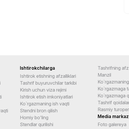
Ishtirokchilarga
Tashrifning afza
Manzil
Ishtirok etishning afzalliklari
Ko`rgazmaning 
i
Tashrif buyuruvchilar tarkibi
Ko`rgazmaga ta
Kirish uchun viza rejimi
Ko`rgazmaga q
i
Ishtirok etish imkoniyatlari
Tashrif qoidalar
Ko`rgazmaning ish vaqti
Rasmiy turoper
aqti
Stendni bron qilish
Media markaz
Homiy bo'ling
Stendlar qurilishi
Foto galereya