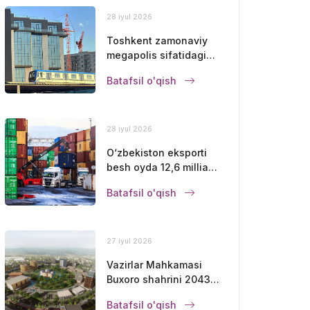
28 iyul 2026
Toshkent zamonaviy
megapolis sifatidagi
mavqeini
Batafsil o'qish
mustahkamlamoqda
28 iyul 2026
O‘zbekiston eksporti
besh oyda 12,6 milliard
dollarga yetdi
Batafsil o'qish
27 iyul 2026
Vazirlar Mahkamasi
Buxoro shahrini 2043-
yilgacha
Batafsil o'qish
rivojlantirishning bosh