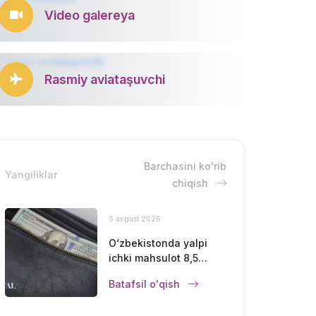
Video galereya
Rasmiy aviataşuvchi
Barchasini ko'rib
Yangiliklar
chiqish
5 avgust 2026
O‘zbekistonda yalpi
ichki mahsulot 8,5
foizga oshdi
Batafsil o'qish