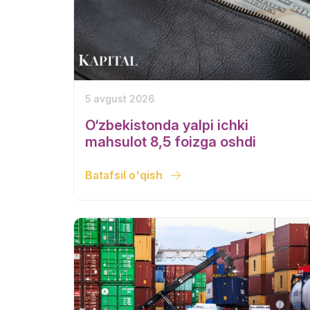
5 avgust 2026
O‘zbekistonda yalpi ichki
mahsulot 8,5 foizga oshdi
Batafsil o'qish