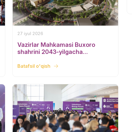
27 iyul 2026
Vazirlar Mahkamasi Buxoro
shahrini 2043-yilgacha
rivojlantirishning bosh rejasini
tasdiqladi
Batafsil o'qish