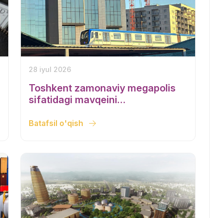
28 iyul 2026
Toshkent zamonaviy megapolis
sifatidagi mavqeini
mustahkamlamoqda
Batafsil o'qish