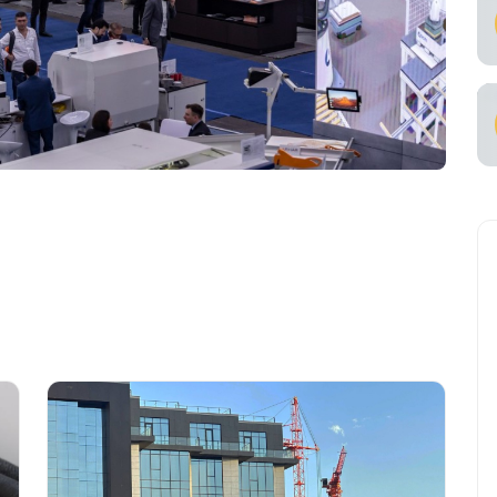
alarda samarali
tish
viataşuvchi