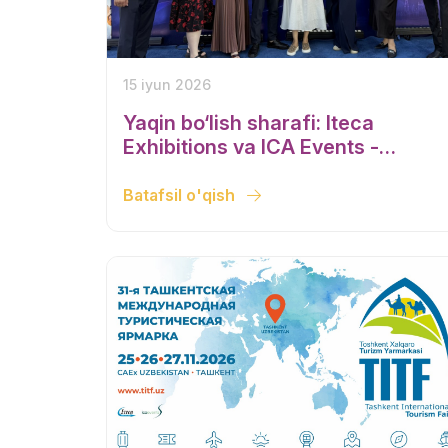
15 iyun 2026
Yaqin bo‘lish sharafi: Iteca
Exhibitions va ICA Events -
Toshkentdagi qirollik qabulining
homiylari
Batafsil o'qish