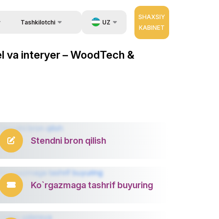
SHAXSIY
UZ
Tashkilotchi
KABINET
Qayta aloqa
ida ma`lumot
EN
bel va interyer – WoodTech &
Aloqa
zib berish.
RU
Tashkilotchilar haqida
ZH
erator
Stendni bron qilish
Ko`rgazmaga tashrif buyuring