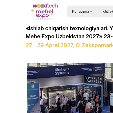
Ko`rgazma
Ishtiro
Ishtirok e
Ko`rgazma haqida
«Ishlab chiqarish texnologiyalari.
Tashrif b
Ko`rgazma bo`limlari
MebelExpo Uzbekistan 2027» 23- 
Kirish uc
Tadbirlar dasturi
27 - 29 Aprel 2027, O`zekspomar
Ishtirok e
Ishtirokchilar ro`yxati
Ko`rgazm
Rasmiy Ko`mak
Stendni b
Ko`rgazmaning ish vaqti
Homiy bo
ExpoDaily
Stendlar q
Axborot ko`magi
Yuklarni 
Doing Business in
Logistika
Uzbekistan