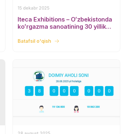
15 dekabr 2025
Iteca Exhibitions – Oʻzbekistonda
koʻrgazma sanoatining 30 yillik
rivojlanishi
Batafsil o'qish
28 avgust 2025