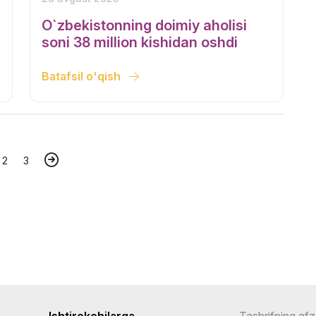
O`zbekistonning doimiy aholisi
soni 38 million kishidan oshdi
Batafsil o'qish
2
3
Ishtirokchilarga
Tashrifning afza