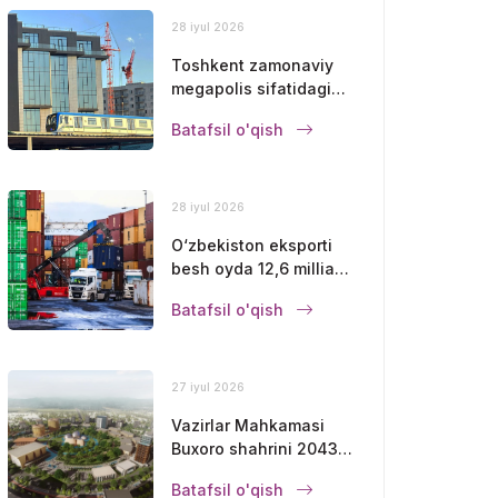
28 iyul 2026
Toshkent zamonaviy
megapolis sifatidagi
mavqeini
Batafsil o'qish
mustahkamlamoqda
28 iyul 2026
O‘zbekiston eksporti
besh oyda 12,6 milliard
dollarga yetdi
Batafsil o'qish
27 iyul 2026
Vazirlar Mahkamasi
Buxoro shahrini 2043-
yilgacha
Batafsil o'qish
rivojlantirishning bosh