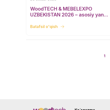
WoodTECH & MEBELEXPO
UZBEKISTAN 2026 – asosiy yangi
mahsulotlar taqdimoti tez orada!
Batafsil o'qish
1
Ko`rgazma