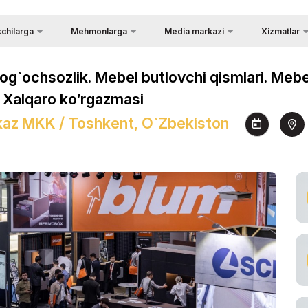
kchilarga
Mehmonlarga
Media markazi
Xizmatlar
Mamlakat haq
Foto galereya
Tashrifning afzalliklari
tishning afzalliklari
 Yog`ochsozlik. Mebel butlovchi qismlari. Me
Yuklarni yetka
Video galereya
Manzil
uyuruvchilar tarkibi
Xalqaro ko’rgazmasi
Logistika
Press-relizlar
Ko`rgazmaning ish vaqti
hun viza rejimi
kaz MKK / Toshkent, O`zbekiston
Rasmiy turop
Yangiliklar
Ko`rgazmaga tashrif
tish imkoniyatlari
Viza
buyuring
Jurnalistlar akkreditatsiyasi
aning ish vaqti
Ko`rgazmaga qanday borish
mumkin
ron qilish
Tashrif qoidalari
'ling
Rasmiy turoperator
urilishi
yetkazib berish.