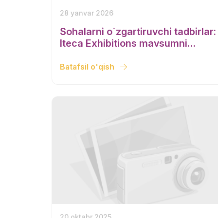
28 yanvar 2026
Sohalarni o`zgartiruvchi tadbirlar:
Iteca Exhibitions mavsumni
ochmoqda
Batafsil o'qish
20 oktabr 2025