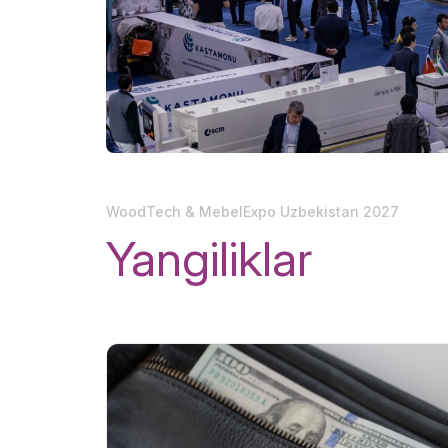
Ko`rgazm
Ko`rgazma natijalari
ishtirok e
Amaliy dastur
Rasmiy a
Rasmiy katalog
WoodTech & MebelExpo Uzbekistan 2027
Yangiliklar