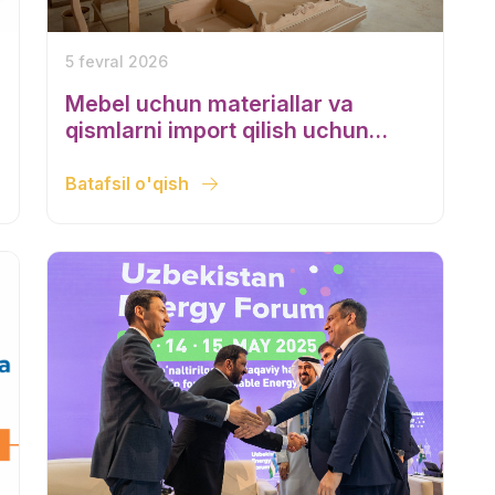
5 fevral 2026
Mebel uchun materiallar va
qismlarni import qilish uchun
bojlar 2029 yilgacha kamayadi
Batafsil o'qish