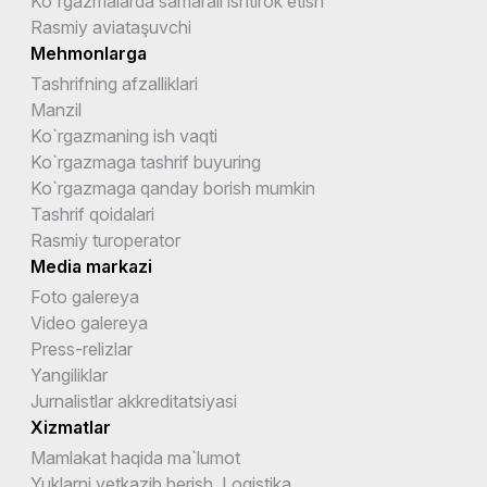
Ko`rgazmalarda samarali ishtirok etish
Rasmiy aviataşuvchi
Mehmonlarga
Tashrifning afzalliklari
Manzil
Ko`rgazmaning ish vaqti
Ko`rgazmaga tashrif buyuring
Ko`rgazmaga qanday borish mumkin
Tashrif qoidalari
Rasmiy turoperator
Media markazi
Foto galereya
Video galereya
Press-relizlar
Yangiliklar
Jurnalistlar akkreditatsiyasi
Xizmatlar
Mamlakat haqida ma`lumot
Yuklarni yetkazib berish. Logistika