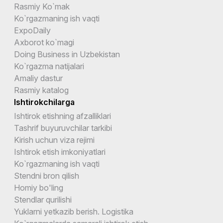
Rasmiy Ko`mak
Ko`rgazmaning ish vaqti
ExpoDaily
Axborot ko`magi
Doing Business in Uzbekistan
Ko`rgazma natijalari
Amaliy dastur
Rasmiy katalog
Ishtirokchilarga
Ishtirok etishning afzalliklari
Tashrif buyuruvchilar tarkibi
Kirish uchun viza rejimi
Ishtirok etish imkoniyatlari
Ko`rgazmaning ish vaqti
Stendni bron qilish
Homiy bo'ling
Stendlar qurilishi
Yuklarni yetkazib berish. Logistika