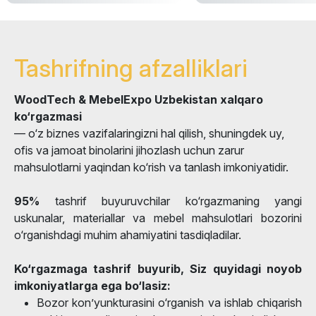
Tashrifning afzalliklari
WoodTech & MebelExpo Uzbekistan xalqaro
ko‘rgazmasi
— o‘z biznes vazifalaringizni hal qilish, shuningdek uy,
ofis va jamoat binolarini jihozlash uchun zarur
mahsulotlarni yaqindan ko‘rish va tanlash imkoniyatidir.
95%
tashrif buyuruvchilar ko‘rgazmaning yangi
uskunalar, materiallar va mebel mahsulotlari bozorini
o‘rganishdagi muhim ahamiyatini tasdiqladilar.
Ko‘rgazmaga tashrif buyurib, Siz quyidagi noyob
imkoniyatlarga ega bo‘lasiz:
Bozor kon’yunkturasini o‘rganish va ishlab chiqarish