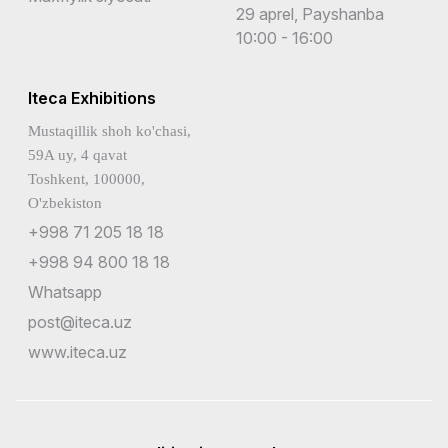
29 aprel, Payshanba
10:00 - 16:00
Iteca Exhibitions
Mustaqillik shoh ko'chasi,
59A uy, 4 qavat
Toshkent, 100000,
O'zbekiston
+998 71 205 18 18
+998 94 800 18 18
Whatsapp
post@iteca.uz
www.iteca.uz