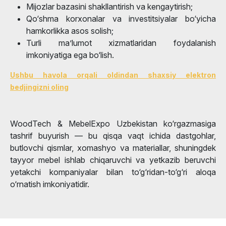
Mijozlar bazasini shakllantirish va kengaytirish;
Qo‘shma korxonalar va investitsiyalar bo‘yicha
hamkorlikka asos solish;
Turli ma’lumot xizmatlaridan foydalanish
imkoniyatiga ega bo‘lish.ㅤ
Ushbu havola orqali oldindan shaxsiy elektron
bedjingizni oling
WoodTech & MebelExpo Uzbekistan ko‘rgazmasiga
tashrif buyurish — bu qisqa vaqt ichida dastgohlar,
butlovchi qismlar, xomashyo va materiallar, shuningdek
tayyor mebel ishlab chiqaruvchi va yetkazib beruvchi
yetakchi kompaniyalar bilan to‘g‘ridan-to‘g‘ri aloqa
o‘rnatish imkoniyatidir.