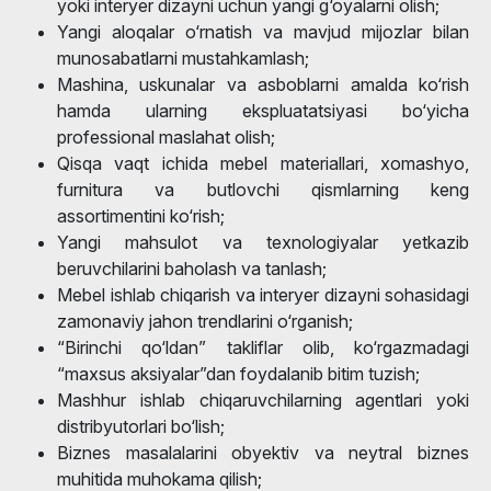
yoki interyer dizayni uchun yangi g‘oyalarni olish;
Yangi aloqalar o‘rnatish va mavjud mijozlar bilan
munosabatlarni mustahkamlash;
Mashina, uskunalar va asboblarni amalda ko‘rish
hamda ularning ekspluatatsiyasi bo‘yicha
professional maslahat olish;
Qisqa vaqt ichida mebel materiallari, xomashyo,
furnitura va butlovchi qismlarning keng
assortimentini ko‘rish;
Yangi mahsulot va texnologiyalar yetkazib
beruvchilarini baholash va tanlash;
Mebel ishlab chiqarish va interyer dizayni sohasidagi
zamonaviy jahon trendlarini o‘rganish;
“Birinchi qo‘ldan” takliflar olib, ko‘rgazmadagi
“maxsus aksiyalar”dan foydalanib bitim tuzish;
Mashhur ishlab chiqaruvchilarning agentlari yoki
distribyutorlari bo‘lish;
Biznes masalalarini obyektiv va neytral biznes
muhitida muhokama qilish;