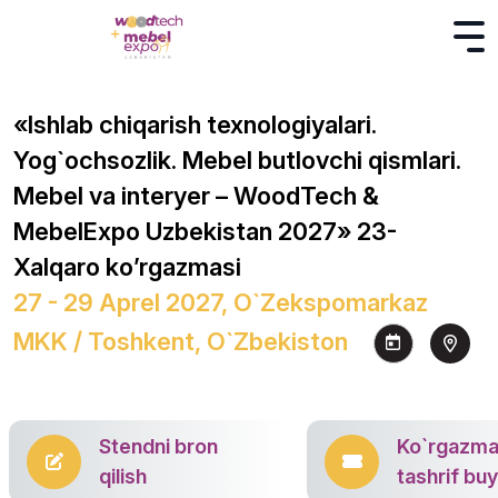
«Ishlab chiqarish texnologiyalari.
Yog`ochsozlik. Mebel butlovchi qismlari.
Mebel va interyer – WoodTech &
MebelExpo Uzbekistan 2027» 23-
Xalqaro ko’rgazmasi
27 - 29 Aprel 2027, O`zekspomarkaz
MKK / Toshkent, O`zbekiston
Stendni bron
Ko`rgazm
qilish
tashrif bu