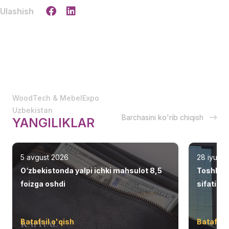
Ulashish
WoodTech & MebelExpo
Uzbekistan
Barchasini ko'rib chiqish
YANGILIKLAR
5 avgust 2026
28 iyul 2
O‘zbekistonda yalpi ichki mahsulot 8,5
Toshken
foizga oshdi
sifatid
Batafsil o'qish
Batafsil 