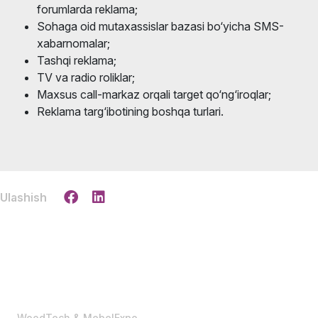
forumlarda reklama;
Sohaga oid mutaxassislar bazasi bo‘yicha SMS-
xabarnomalar;
Tashqi reklama;
TV va radio roliklar;
Maxsus call-markaz orqali target qo‘ng‘iroqlar;
Reklama targ‘ibotining boshqa turlari.
Ulashish
WoodTech & MebelExpo