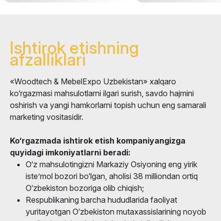
Ishtirok etishning
afzalliklari
«Woodtech & MebelExpo Uzbekistan» xalqaro
ko‘rgazmasi mahsulotlarni ilgari surish, savdo hajmini
oshirish va yangi hamkorlarni topish uchun eng samarali
marketing vositasidir.
Ko‘rgazmada ishtirok etish kompaniyangizga
quyidagi imkoniyatlarni beradi:
O‘z mahsulotingizni Markaziy Osiyoning eng yirik
iste’mol bozori bo‘lgan, aholisi 38 milliondan ortiq
O‘zbekiston bozoriga olib chiqish;
Respublikaning barcha hududlarida faoliyat
yuritayotgan O‘zbekiston mutaxassislarining noyob