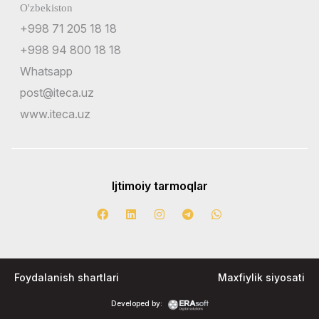
O'zbekiston
+998 71 205 18 18
+998 94 800 18 18
Whatsapp
post@iteca.uz
www.iteca.uz
Ijtimoiy tarmoqlar
Foydalanish shartlari
Maxfiylik siyosati
Developed by: