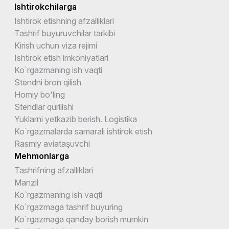
Ishtirokchilarga
Ishtirok etishning afzalliklari
Tashrif buyuruvchilar tarkibi
Kirish uchun viza rejimi
Ishtirok etish imkoniyatlari
Ko`rgazmaning ish vaqti
Stendni bron qilish
Homiy bo'ling
Stendlar qurilishi
Yuklarni yetkazib berish. Logistika
Ko`rgazmalarda samarali ishtirok etish
Rasmiy aviataşuvchi
Mehmonlarga
Tashrifning afzalliklari
Manzil
Ko`rgazmaning ish vaqti
Ko`rgazmaga tashrif buyuring
Ko`rgazmaga qanday borish mumkin