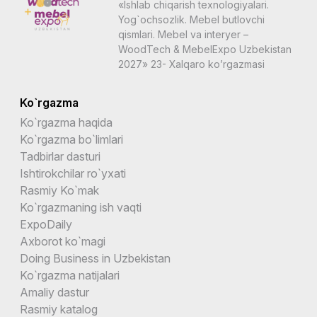
«Ishlab chiqarish texnologiyalari.
Yog`ochsozlik. Mebel butlovchi
qismlari. Mebel va interyer –
WoodTech & MebelExpo Uzbekistan
2027» 23- Xalqaro ko’rgazmasi
Ko`rgazma
Ko`rgazma haqida
Ko`rgazma bo`limlari
Tadbirlar dasturi
Ishtirokchilar ro`yxati
Rasmiy Ko`mak
Ko`rgazmaning ish vaqti
ExpoDaily
Axborot ko`magi
Doing Business in Uzbekistan
Ko`rgazma natijalari
Amaliy dastur
Rasmiy katalog