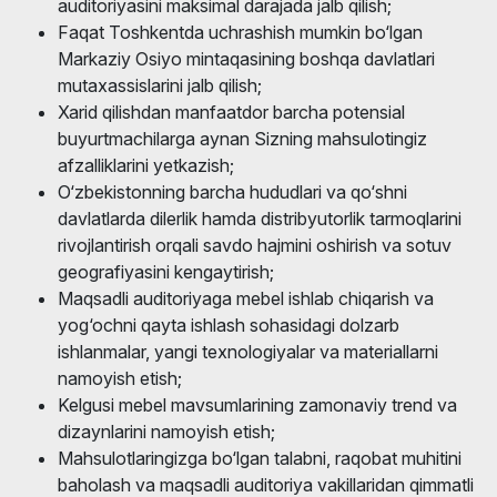
auditoriyasini maksimal darajada jalb qilish;
Faqat Toshkentda uchrashish mumkin bo‘lgan
Markaziy Osiyo mintaqasining boshqa davlatlari
mutaxassislarini jalb qilish;
Xarid qilishdan manfaatdor barcha potensial
buyurtmachilarga aynan Sizning mahsulotingiz
afzalliklarini yetkazish;
O‘zbekistonning barcha hududlari va qo‘shni
davlatlarda dilerlik hamda distribyutorlik tarmoqlarini
rivojlantirish orqali savdo hajmini oshirish va sotuv
geografiyasini kengaytirish;
Maqsadli auditoriyaga mebel ishlab chiqarish va
yog‘ochni qayta ishlash sohasidagi dolzarb
ishlanmalar, yangi texnologiyalar va materiallarni
namoyish etish;
Kelgusi mebel mavsumlarining zamonaviy trend va
dizaynlarini namoyish etish;
Mahsulotlaringizga bo‘lgan talabni, raqobat muhitini
baholash va maqsadli auditoriya vakillaridan qimmatli