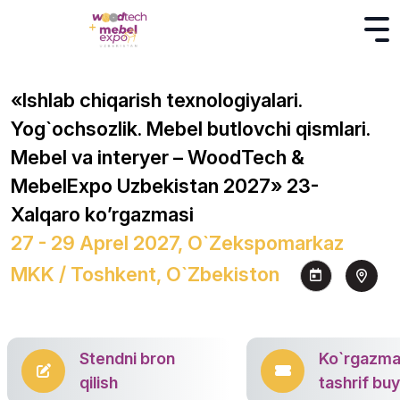
«Ishlab chiqarish texnologiyalari.
Yog`ochsozlik. Mebel butlovchi qismlari.
Mebel va interyer – WoodTech &
MebelExpo Uzbekistan 2027» 23-
Xalqaro ko’rgazmasi
27 - 29 Aprel 2027, O`zekspomarkaz
MKK / Toshkent, O`zbekiston
Stendni bron
Ko`rgazm
qilish
tashrif bu