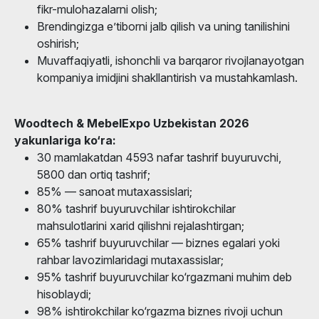
fikr-mulohazalarni olish;
Brendingizga e’tiborni jalb qilish va uning tanilishini
oshirish;
Muvaffaqiyatli, ishonchli va barqaror rivojlanayotgan
kompaniya imidjini shakllantirish va mustahkamlash.
Woodtech & MebelExpo Uzbekistan 2026
yakunlariga ko‘ra:
30 mamlakatdan 4593 nafar tashrif buyuruvchi,
5800 dan ortiq tashrif;
85% — sanoat mutaxassislari;
80% tashrif buyuruvchilar ishtirokchilar
mahsulotlarini xarid qilishni rejalashtirgan;
65% tashrif buyuruvchilar — biznes egalari yoki
rahbar lavozimlaridagi mutaxassislar;
95% tashrif buyuruvchilar ko‘rgazmani muhim deb
hisoblaydi;
98% ishtirokchilar ko‘rgazma biznes rivoji uchun