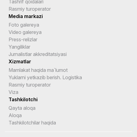
Tashrif qoidalari
Rasmiy turoperator
Media markazi
Foto galereya
Video galereya
Press-relizlar
Yangiliklar
Jurnalistlar akkreditatsiyasi
Xizmatlar
Mamlakat haqida ma`lumot
Yuklarni yetkazib berish. Logistika
Rasmiy turoperator
Viza
Tashkilotchi
Qayta aloqa
Aloqa
Tashkilotchilar haqida