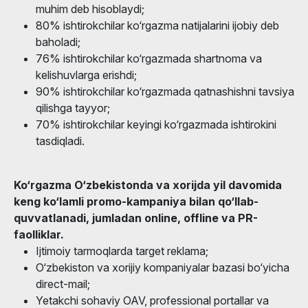
muhim deb hisoblaydi;
80% ishtirokchilar ko‘rgazma natijalarini ijobiy deb
baholadi;
76% ishtirokchilar ko‘rgazmada shartnoma va
kelishuvlarga erishdi;
90% ishtirokchilar ko‘rgazmada qatnashishni tavsiya
qilishga tayyor;
70% ishtirokchilar keyingi ko‘rgazmada ishtirokini
tasdiqladi.
Ko‘rgazma O‘zbekistonda va xorijda yil davomida
keng ko‘lamli promo-kampaniya bilan qo‘llab-
quvvatlanadi, jumladan online, offline va PR-
faolliklar.
Ijtimoiy tarmoqlarda target reklama;
O‘zbekiston va xorijiy kompaniyalar bazasi bo‘yicha
direct-mail;
Yetakchi sohaviy OAV, professional portallar va