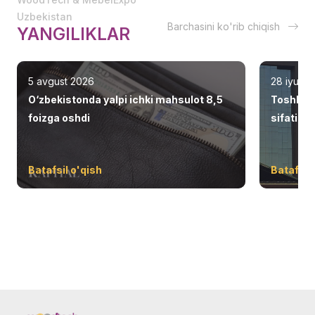
Uzbekistan
Barchasini ko'rib chiqish
YANGILIKLAR
5 avgust 2026
28 iyul 2
O‘zbekistonda yalpi ichki mahsulot 8,5
Toshken
foizga oshdi
sifatid
Batafsil o'qish
Batafsil 