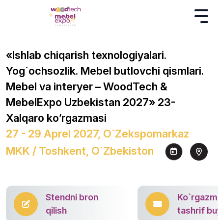
«Ishlab chiqarish texnologiyalari.
Yog`ochsozlik. Mebel butlovchi qismlari.
Mebel va interyer – WoodTech &
MebelExpo Uzbekistan 2027» 23-
Xalqaro ko’rgazmasi
27 - 29 Aprel 2027, O`zekspomarkaz
MKK / Toshkent, O`zbekiston
Stendni bron
Ko`rgazm
qilish
tashrif bu