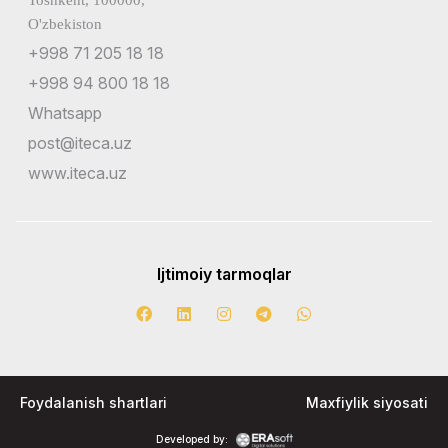
O'zbekiston
+998 71 205 18 18
+998 94 800 18 18
Whatsapp
post@iteca.uz
www.iteca.uz
Ijtimoiy tarmoqlar
Foydalanish shartlari
Maxfiylik siyosati
Developed by: