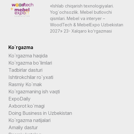
«Ishlab chiqarish texnologiyalari.
Yog`ochsozlik. Mebel butlovchi
qismlari. Mebel va interyer –
WoodTech & MebelExpo Uzbekistan
2027» 23- Xalqaro ko’rgazmasi
Ko`rgazma
Ko`rgazma haqida
Ko`rgazma bo`limlari
Tadbirlar dasturi
Ishtirokchilar ro`yxati
Rasmiy Ko`mak
Ko`rgazmaning ish vaqti
ExpoDaily
Axborot ko`magi
Doing Business in Uzbekistan
Ko`rgazma natijalari
Amaliy dastur