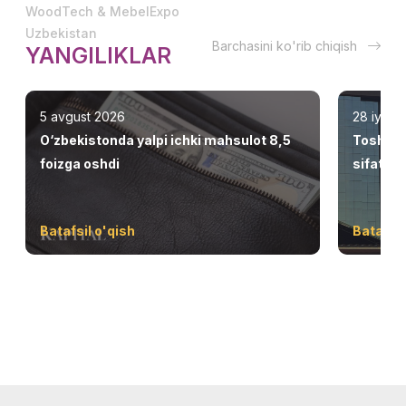
WoodTech & MebelExpo
Uzbekistan
Barchasini ko'rib chiqish
YANGILIKLAR
5 avgust 2026
28 iyul 
O‘zbekistonda yalpi ichki mahsulot 8,5
Toshken
foizga oshdi
sifatid
Batafsil o'qish
Batafsil