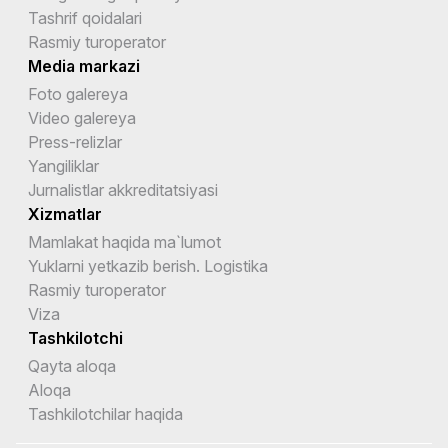
Tashrif qoidalari
Rasmiy turoperator
Media markazi
Foto galereya
Video galereya
Press-relizlar
Yangiliklar
Jurnalistlar akkreditatsiyasi
Xizmatlar
Mamlakat haqida ma`lumot
Yuklarni yetkazib berish. Logistika
Rasmiy turoperator
Viza
Tashkilotchi
Qayta aloqa
Aloqa
Tashkilotchilar haqida