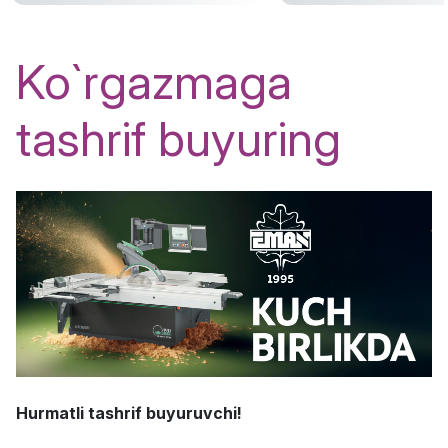
Ko`rgazmaga
tashrif buyuring
Hurmatli tashrif buyuruvchi!