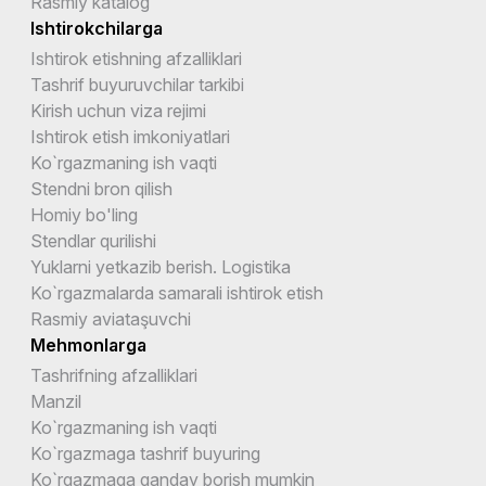
Rasmiy katalog
Ishtirokchilarga
Ishtirok etishning afzalliklari
Tashrif buyuruvchilar tarkibi
Kirish uchun viza rejimi
Ishtirok etish imkoniyatlari
Ko`rgazmaning ish vaqti
Stendni bron qilish
Homiy bo'ling
Stendlar qurilishi
Yuklarni yetkazib berish. Logistika
Ko`rgazmalarda samarali ishtirok etish
Rasmiy aviataşuvchi
Mehmonlarga
Tashrifning afzalliklari
Manzil
Ko`rgazmaning ish vaqti
Ko`rgazmaga tashrif buyuring
Ko`rgazmaga qanday borish mumkin